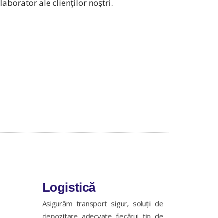
aborator ale clienților noștri.
Logistică
Asigurăm transport sigur, soluții de
depozitare adecvate fiecărui tip de