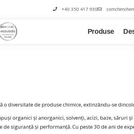
+40 350 417 930
comchimchem
Produse
Des
 diversitate de produse chimice, extinzându-se dincolo
i organici și anorganici, solvenți, acizi, baze, săruri și 
e de siguranță și performanță. Cu peste 30 de ani de exp