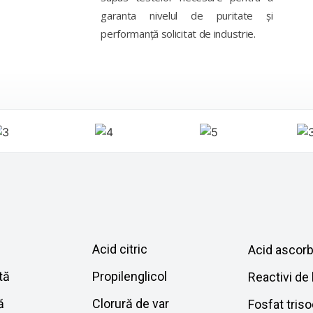
garanta nivelul de puritate și
performanță solicitat de industrie.
Acid citric
Acid ascorb
tă
Propilenglicol
Reactivi de 
ă
Clorură de var
Fosfat triso